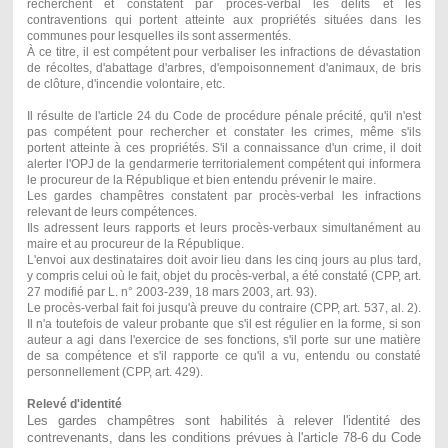
recherchent et constatent par procès-verbal les délits et les
contraventions qui portent atteinte aux propriétés situées dans les
communes pour lesquelles ils sont assermentés.
À ce titre, il est compétent pour verbaliser les infractions de dévastation
de récoltes, d'abattage d'arbres, d'empoisonnement d'animaux, de bris
de clôture, d'incendie volontaire, etc.
Il résulte de l'article 24 du Code de procédure pénale précité, qu'il n'est
pas compétent pour rechercher et constater les crimes, même s'ils
portent atteinte à ces propriétés. S'il a connaissance d'un crime, il doit
alerter l'OPJ de la gendarmerie territorialement compétent qui informera
le procureur de la République et bien entendu prévenir le maire.
Les gardes champêtres constatent par procès-verbal les infractions
relevant de leurs compétences.
Ils adressent leurs rapports et leurs procès-verbaux simultanément au
maire et au procureur de la République.
L'envoi aux destinataires doit avoir lieu dans les cinq jours au plus tard,
y compris celui où le fait, objet du procès-verbal, a été constaté (CPP, art.
27 modifié par L. n° 2003-239, 18 mars 2003, art. 93).
Le procès-verbal fait foi jusqu'à preuve du contraire (CPP, art. 537, al. 2).
Il n'a toutefois de valeur probante que s'il est régulier en la forme, si son
auteur a agi dans l'exercice de ses fonctions, s'il porte sur une matière
de sa compétence et s'il rapporte ce qu'il a vu, entendu ou constaté
personnellement (CPP, art. 429).
Relevé d'identité
Les gardes champêtres sont habilités à relever l'identité des
contrevenants, dans les conditions prévues à l'article 78-6 du Code