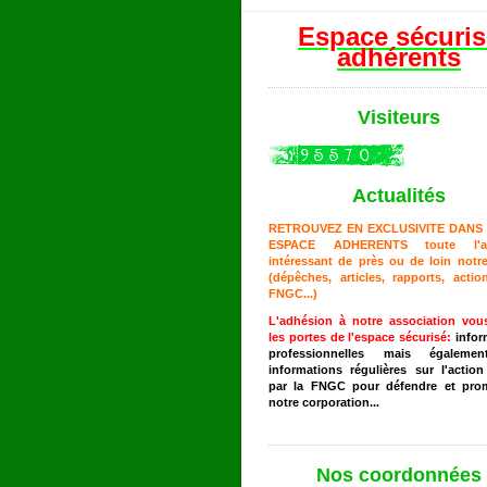
Espace sécuris
adhérents
Visiteurs
Actualités
RETROUVEZ EN EXCLUSIVITE DANS
ESPACE ADHERENTS toute l'act
intéressant de près ou de loin notre
(dépêches, articles, rapports, actio
FNGC...)
L'adhésion à notre association vou
les portes de l'espace sécurisé:
infor
professionnelles m
ais égaleme
informations régulières sur l'actio
par la FNGC pour défendre et pro
notre corporation...
Nos coordonnées