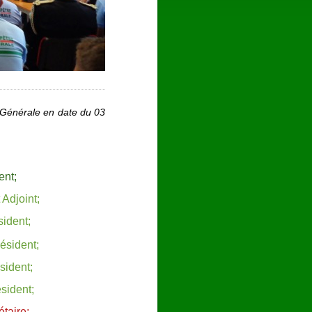
 Générale en date du 03
ent;
 Adjoint;
ident;
ésident;
sident;
ident;
taire;